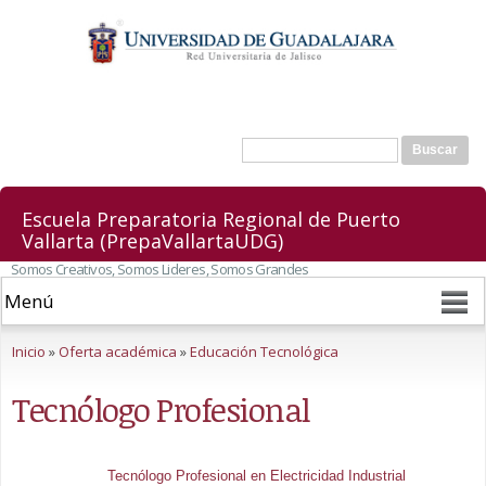
Pasar al
contenido
principal
Buscar
Formulario de búsqueda
Escuela Preparatoria Regional de Puerto
Vallarta (PrepaVallartaUDG)
Somos Creativos, Somos Lideres, Somos Grandes
Se encuentra usted aquí
Inicio
»
Oferta académica
»
Educación Tecnológica
Tecnólogo Profesional
Tecnólogo Profesional en Electricidad Industrial